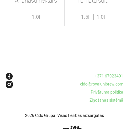
Ananasu nektārs
Tomātu sula
1.0l
1.5l
1.0l
+371 67023401
cido@royalunibrew.com
Privātuma politika
Ziņošanas sistēmā
2026 Cido Grupa. Visas tiesības aizsargātas