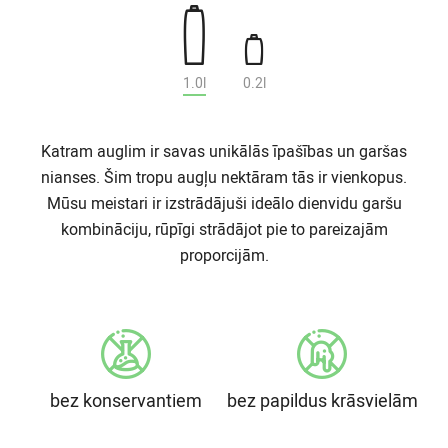
1.0l
0.2l
Katram auglim ir savas unikālās īpašības un garšas
nianses. Šim tropu augļu nektāram tās ir vienkopus.
Mūsu meistari ir izstrādājuši ideālo dienvidu garšu
kombināciju, rūpīgi strādājot pie to pareizajām
proporcijām.
bez konservantiem
bez papildus krāsvielām