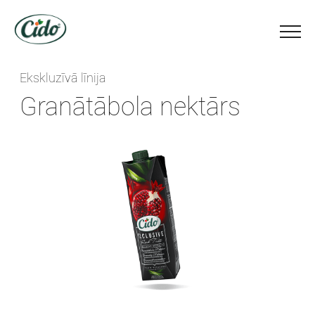
Ekskluzīvā līnija
Granātābola nektārs