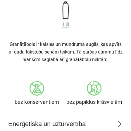
1.0l
Granātābols ir kaisles un mundruma auglis, kas apvīts
ar gadu tūkstošu senām teikām. Tā garšas gammu līdz
niansēm saglabā arī granātābolu nektārs.
bez konservantiem
bez papildus krāsvielām
Enerģētiskā un uzturvērtība