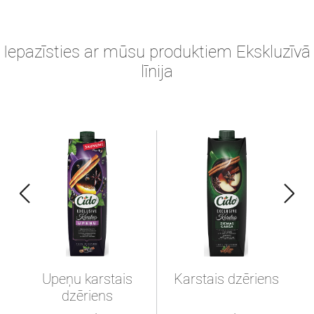
Iepazīsties ar mūsu produktiem Ekskluzīvā
līnija
Upeņu karstais
Karstais dzēriens
dzēriens