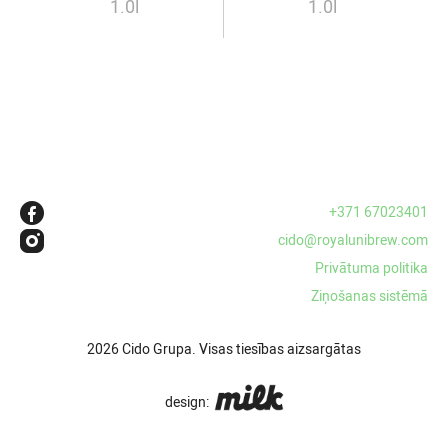
1.0l
1.0l
+371 67023401
cido@royalunibrew.com
Privātuma politika
Ziņošanas sistēmā
2026 Cido Grupa. Visas tiesības aizsargātas
design: