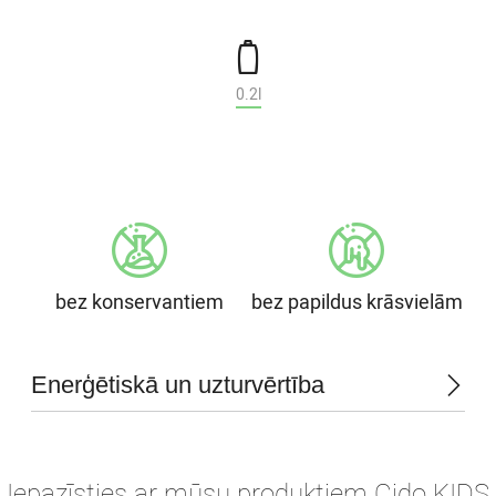
0.2l
bez konservantiem
bez papildus krāsvielām
Enerģētiskā un uzturvērtība
Iepazīsties ar mūsu produktiem Cido KIDS